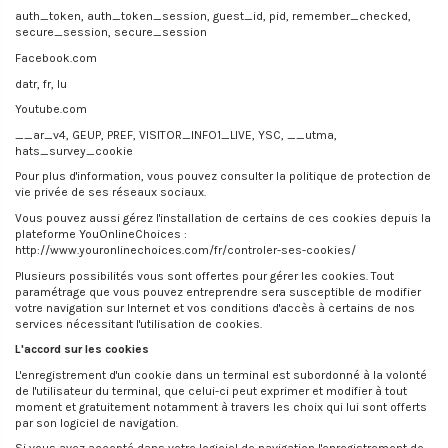
auth_token, auth_token_session, guest_id, pid, remember_checked,
secure_session, secure_session
Facebook.com
datr, fr, lu
Youtube.com
__ar_v4, GEUP, PREF, VISITOR_INFO1_LIVE, YSC, __utma,
hats_survey_cookie
Pour plus d'information, vous pouvez consulter la politique de protection de
vie privée de ses réseaux sociaux.
Vous pouvez aussi gérez l'installation de certains de ces cookies depuis la
plateforme YouOnlineChoices :
http://www.youronlinechoices.com/fr/controler-ses-cookies/
Plusieurs possibilités vous sont offertes pour gérer les cookies. Tout
paramétrage que vous pouvez entreprendre sera susceptible de modifier
votre navigation sur Internet et vos conditions d'accès à certains de nos
services nécessitant l'utilisation de cookies.
L'accord sur les cookies
L'enregistrement d'un cookie dans un terminal est subordonné à la volonté
de l'utilisateur du terminal, que celui-ci peut exprimer et modifier à tout
moment et gratuitement notamment à travers les choix qui lui sont offerts
par son logiciel de navigation.