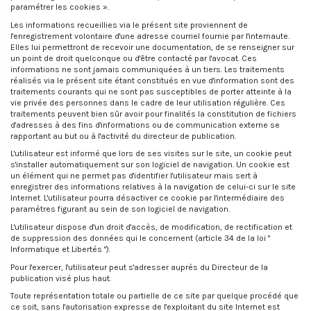
paramétrer les cookies ».
Les informations recueillies via le présent site proviennent de
l'enregistrement volontaire d'une adresse courriel fournie par l'internaute.
Elles lui permettront de recevoir une documentation, de se renseigner sur
un point de droit quelconque ou d'être contacté par l'avocat. Ces
informations ne sont jamais communiquées à un tiers. Les traitements
réalisés via le présent site étant constitués en vue d'information sont des
traitements courants qui ne sont pas susceptibles de porter atteinte à la
vie privée des personnes dans le cadre de leur utilisation régulière. Ces
traitements peuvent bien sûr avoir pour finalités la constitution de fichiers
d'adresses à des fins d'informations ou de communication externe se
rapportant au but ou à l'activité du directeur de publication.
L'utilisateur est informé que lors de ses visites sur le site, un cookie peut
s'installer automatiquement sur son logiciel de navigation. Un cookie est
un élément qui ne permet pas d'identifier l'utilisateur mais sert à
enregistrer des informations relatives à la navigation de celui-ci sur le site
Internet. L'utilisateur pourra désactiver ce cookie par l'intermédiaire des
paramètres figurant au sein de son logiciel de navigation.
L'utilisateur dispose d'un droit d'accès, de modification, de rectification et
de suppression des données qui le concernent (article 34 de la loi "
Informatique et Libertés ").
Pour l'exercer, l'utilisateur peut s'adresser auprès du Directeur de la
publication visé plus haut.
Toute représentation totale ou partielle de ce site par quelque procédé que
ce soit, sans l'autorisation expresse de l'exploitant du site Internet est