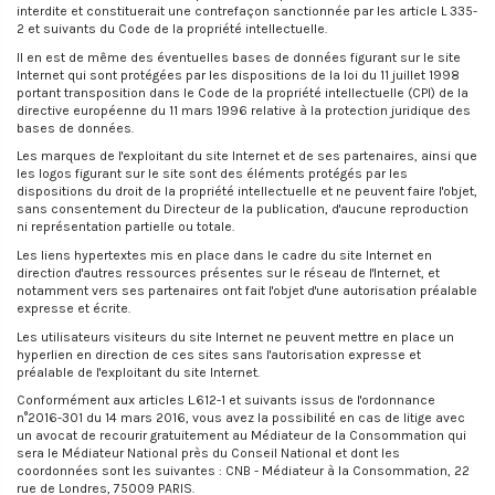
interdite et constituerait une contrefaçon sanctionnée par les article L 335-
2 et suivants du Code de la propriété intellectuelle.
Il en est de même des éventuelles bases de données figurant sur le site
Internet qui sont protégées par les dispositions de la loi du 11 juillet 1998
portant transposition dans le Code de la propriété intellectuelle (CPI) de la
directive européenne du 11 mars 1996 relative à la protection juridique des
bases de données.
Les marques de l'exploitant du site Internet et de ses partenaires, ainsi que
les logos figurant sur le site sont des éléments protégés par les
dispositions du droit de la propriété intellectuelle et ne peuvent faire l'objet,
sans consentement du Directeur de la publication, d'aucune reproduction
ni représentation partielle ou totale.
Les liens hypertextes mis en place dans le cadre du site Internet en
direction d'autres ressources présentes sur le réseau de l'Internet, et
notamment vers ses partenaires ont fait l'objet d'une autorisation préalable
expresse et écrite.
Les utilisateurs visiteurs du site Internet ne peuvent mettre en place un
hyperlien en direction de ces sites sans l'autorisation expresse et
préalable de l'exploitant du site Internet.
Conformément aux articles L.612-1 et suivants issus de l'ordonnance
n°2016-301 du 14 mars 2016, vous avez la possibilité en cas de litige avec
un avocat de recourir gratuitement au Médiateur de la Consommation qui
sera le Médiateur National près du Conseil National et dont les
coordonnées sont les suivantes : CNB - Médiateur à la Consommation, 22
rue de Londres, 75009 PARIS.