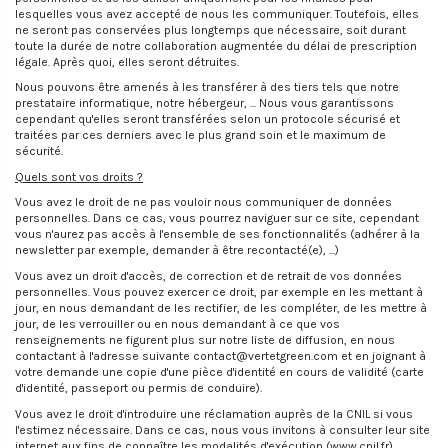
lesquelles vous avez accepté de nous les communiquer. Toutefois, elles
ne seront pas conservées plus longtemps que nécessaire, soit durant
toute la durée de notre collaboration augmentée du délai de prescription
légale. Après quoi, elles seront détruites.
Nous pouvons être amenés à les transférer à des tiers tels que notre
prestataire informatique, notre hébergeur, ... Nous vous garantissons
cependant qu'elles seront transférées selon un protocole sécurisé et
traitées par ces derniers avec le plus grand soin et le maximum de
sécurité.
Quels sont vos droits ?
Vous avez le droit de ne pas vouloir nous communiquer de données
personnelles. Dans ce cas, vous pourrez naviguer sur ce site, cependant
vous n'aurez pas accès à l'ensemble de ses fonctionnalités (adhérer à la
newsletter par exemple, demander à être recontacté(e), ...)
Vous avez un droit d'accès, de correction et de retrait de vos données
personnelles. Vous pouvez exercer ce droit, par exemple en les mettant à
jour, en nous demandant de les rectifier, de les compléter, de les mettre à
jour, de les verrouiller ou en nous demandant à ce que vos
renseignements ne figurent plus sur notre liste de diffusion, en nous
contactant à l'adresse suivante contact@vertetgreen.com et en joignant à
votre demande une copie d'une pièce d'identité en cours de validité (carte
d'identité, passeport ou permis de conduire).
Vous avez le droit d'introduire une réclamation auprès de la CNIL si vous
l'estimez nécessaire. Dans ce cas, nous vous invitons à consulter leur site
internet aux fins de connaître les modalités d'exécution (www.cnil.fr)